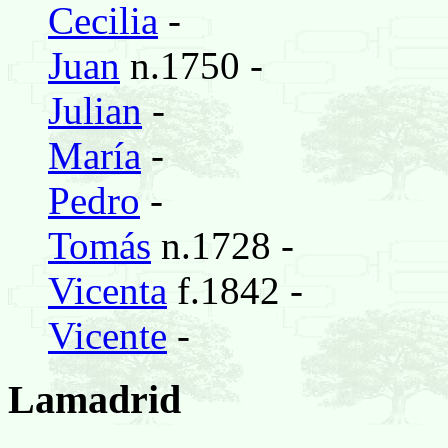
Cecilia
-
Juan
n.1750 -
Julian
-
María
-
Pedro
-
Tomás
n.1728 -
Vicenta
f.1842 -
Vicente
-
Lamadrid