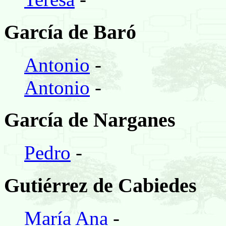
García de Baró
Antonio
-
Antonio
-
García de Narganes
Pedro
-
Gutiérrez de Cabiedes
María Ana
-