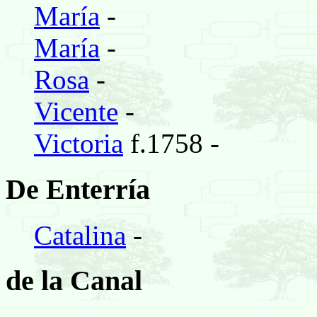
María
-
María
-
Rosa
-
Vicente
-
Victoria
f.1758 -
De Enterría
Catalina
-
de la Canal