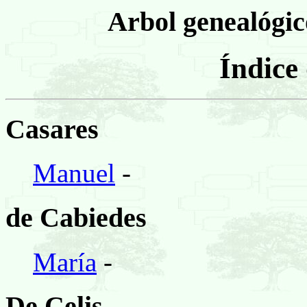
Arbol genealógico
Índice
Casares
Manuel
-
de Cabiedes
María
-
De Celis