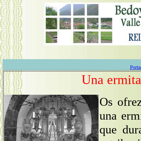
Porta
Una ermita
Os ofre
una erm
que dur