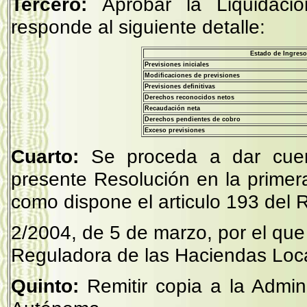
Tercero:
Aprobar la Liquidaci
responde al siguiente detalle:
Estado de Ingreso
Previsiones iniciales
Modificaciones de previsiones
Previsiones definitivas
Derechos reconocidos netos
Recaudación neta
Derechos pendientes de cobro
Exceso previsiones
Cuarto:
Se proceda a dar cuen
presente Resolución en la primera
como dispone el articulo 193 del 
2/2004, de 5 de marzo, por el que
Reguladora de las Haciendas Loc
Quinto:
Remitir copia a la Admi