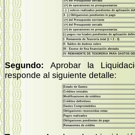
-(+) del Presupuesto cerrado
-(+) de operaciones no presupuestarias
-.(- ) cobros realizados pendientes de aplicación def
3. (-) Obligaciones pendientes le pago
-(+) del Presupuesto corriente
-(+) del Presupuesto cerrado
-(+) de operaciones no presupuestarias
(-) pagos rea lizados pendientes de aplicación defin
I. Remanente de Tesorería total (1 + 2 - 3)
II. Saldos de dudoso cobro
III.- Exceso de fina financiación afectada
IV. REMANENTE DE TESORERíA PARA GASTOS G
Segundo:
Aprobar la Liquida
responde al siguiente detalle:
Estado de Gastos
Créditos iniciales
Modificaciones de créditos
Créditos definitivos
Gastos Comprometidos
Obligaciones reconocidas netas
Pagos realizados
Obligaciones pendientes de pago
Remanentes de crédito