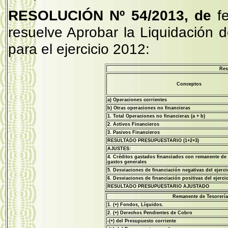
RESOLUCIÓN Nº
54/2013, de
f
resuelve Aprobar la Liquidación 
para el ejercicio 2012:
Res
Conceptos
a) Operaciones corrientes
b) Otras operaciones no financieras
1. Total Operaciones no financieras (a + b)
2. Activos Financieros
3. Pasivos Financieros
RESULTADO PRESUPUESTARIO (1+2+3)
AJUSTES:
4. Créditos gastados financiados con remanente de 
gastos generales
5. Desviaciones de financiación negativas del ejerci
6. Desviaciones de financiación positivas del ejerci
RESULTADO PRESUPUESTARIO AJUSTADO
Remanente de Tesorería
1. (+) Fondos, Líquidos.
2. (+) Derechos Pendientes de Cobro
-(+) del Presupuesto corriente