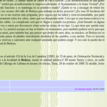
s de robles? ¿Cuántas líneas de cables se van a colocar? ¿Las infraestructuras de qué grado
au" tendrá que acondicionarlas la empresa solicitante, el Ayuntamiento o la Junta Vecinal? ¿Por
todo funcione y se mantenga en su primitivo estado? ¿Quién se va a encargar de retirar los
 los vecinos del valle de Bedoya para trabajar en dicho proyecto? ¿En esas 20 hectáreas del
o no se me ocurren más preguntas, pero seguro que las habrá y sería recomendable, por parte
eramente todos los cabos, antes que sea demasiado tarde. Creo que es una buena noticia si se
os cables. Lo complicado será que se llegue a cumplir esa premisa. ¿Está firmado en alguna
no voy a entrar por desconocer cómo están las rentas de ese tipo. Lo que tiene que quedar muy
duro. Lo primero porque no hay ni hoteles ni restaurantes, pero también pudiera servir para que
 la razón, pero también hay que pensar que dentro de unos años, no muchos, en Bedoya no va
verán piaras de jabalíes merodeando alrededor de los pueblos, a sus anchas. Pero se necesita
s reservas y sanciones ante cualquier anomalía que pudiera surgir. Y eso solo lo puede dar el
inal de Bedoya.
 en el artículo 116 de la Ley de Cantabria 2/2001, de 25 de junio, de Ordenación Territorial y
e a la localidad de
Bedoya
, monte de utilidad pública nº 89 monte Tarney y otros, en suelo
Cillorigo de Liébana en horario de oficina. Tama, 20 de octubre de 2008. El alcalde, Jesús
En Internet desde:
26-01-2.004