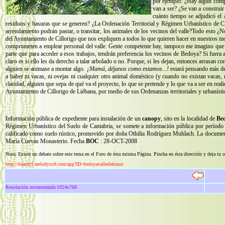
por ejemplo: ¿Hay algún compr
van a ser? ¿Se van a construir 
cuánto tiempo se adjudicó el 
residuos y basuras que se generen? ¿La Ordenación Territorial y Régimen Urbanístico de Cil
arrendamiento podrán pastar, o transitar, los animales de los vecinos del valle?Todo esto 
del Ayuntamiento de Cillorigo que nos expliquen a todos lo que quieren hacer en nuestros mo
comprometen a emplear personal del valle. Gente competente hay, tampoco me imagino que se
parte que para acceder a esos trabajos, tendrán preferencia los vecinos de Bedoya? Si fuera 
claro es si ello les da derecho a talar arbolado o no. Porque, si les dejan, entonces arrasan 
alguien se animase a montar algo.
¡Mamá, déjanos como estamos...!
estará pensando más d
a haber ni vacas, ni ovejas ni cualquier otro animal doméstico (y cuando no existan vacas, 
claridad, alguien que sepa de qué va el proyecto, lo que se pretende y lo que va a ser en re
Ayuntamiento de Cillorigo de Liébana, por medio de sus Ordenanzas territoriales y urbanísticas
Información pública de expediente para instalación de un
canopy
, sito en la localidad de
Be
Régimen Urbanístico del Suelo de Cantabria, se somete a información pública por período 
calificado como suelo rústico, promovido por doña Othilia Rodríguez Muhlach. La documenta
María Cuevas Monasterio. Fecha
BOC
: 28-OCT-2008
Nota: Existe un debate sobre este tema en el Foro de ésta misma Página. Pincha en ésta dirección y deja tu 
http://boards5.melodysoft.com/app?ID=bedoyavalledehonor
Resolución recomendada:1024x768