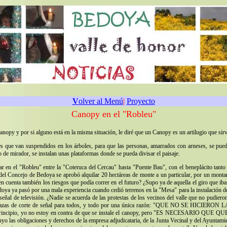
V
olver al Menú
|
Proyecto
Canopy en el "Robleu"
nopy y por si alguno está en la misma situación, le diré que un Canopy es un artilugio que sirve
es que van suspendidos en los árboles, para que las personas, amarrados con arneses, se puedan
 de mirador, se instalan unas plataformas donde se pueda divisar el paisaje.
r en el "Robleu" entre la "Coteruca del Cercau" hasta "Puente Bau", con el beneplácito tanto
el Concejo de Bedoya se aprobó alquilar 20 hectáreas de monte a un particular, por un montant
 en cuenta también los riesgos que podía correr en el futuro? ¿Supo ya de aquella el giro que iba
doya ya pasó por una mala experiencia cuando cedió terrenos en la "Mesa" para la instalación d
 señal de televisión. ¿Nadie se acuerda de las protestas de los vecinos del valle que no pudi
azas de corte de señal para todos, y todo por una única razón: "QUE NO SE HICIERON L
en principio, yo no estoy en contra de que se instale el canopy, pero "ES NECESAR
luyo las obligaciones y derechos de la empresa adjudicataria, de la Junta Vecinal y del Ayuntam