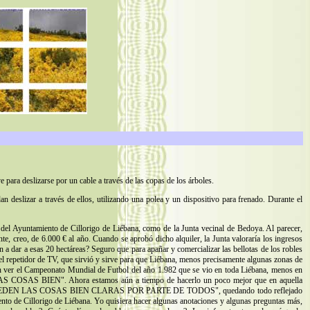
 para deslizarse por un cable a través de las copas de los árboles.
 deslizar a través de ellos, utilizando una polea y un dispositivo para frenado. Durante el
 del Ayuntamiento de Cillorigo de Liébana, como de la Junta vecinal de Bedoya. Al parecer,
e, creo, de 6.000 € al año. Cuando se aprobó dicho alquiler, la Junta valoraría los ingresos
n a dar a esas 20 hectáreas? Seguro que para apañar y comercializar las bellotas de los robles
el repetidor de TV, que sirvió y sirve para que Liébana, menos precisamente algunas zonas de
eron ver el Campeonato Mundial de Futbol del año 1.982 que se vio en toda Liébana, menos en
AS COSAS BIEN". Ahora estamos aún a tiempo de hacerlo un poco mejor que en aquella
IO QUE QUEDEN LAS COSAS BIEN CLARAS POR PARTE DE TODOS", quedando todo reflejado
iento de Cillorigo de Liébana. Yo quisiera hacer algunas anotaciones y algunas preguntas más,