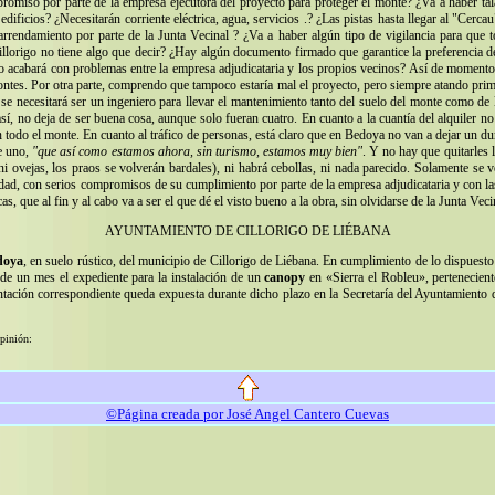
omiso por parte de la empresa ejecutora del proyecto para proteger el monte? ¿Va a haber tala
edificios? ¿Necesitarán corriente eléctrica, agua, servicios .? ¿Las pistas hasta llegar al "Cerc
arrendamiento por parte de la Junta Vecinal ? ¿Va a haber algún tipo de vigilancia para que 
lorigo no tiene algo que decir? ¿Hay algún documento firmado que garantice la preferencia de
¿No acabará con problemas entre la empresa adjudicataria y los propios vecinos? Así de moment
ntes. Por otra parte, comprendo que tampoco estaría mal el proyecto, pero siempre atando prim
 necesitará ser un ingeniero para llevar el mantenimiento tanto del suelo del monte como de l
así, no deja de ser buena cosa, aunque solo fueran cuatro. En cuanto a la cuantía del alquiler 
con todo el monte. En cuanto al tráfico de personas, está claro que en Bedoya no van a dejar un 
e uno,
"que así como estamos ahora, sin turismo, estamos muy bien"
. Y no hay que quitarles
ni ovejas, los praos se volverán bardales), ni habrá cebollas, ni nada parecido. Solamente se 
alidad, con serios compromisos de su cumplimiento por parte de la empresa adjudicataria y con la
, que al fin y al cabo va a ser el que dé el visto bueno a la obra, sin olvidarse de la Junta Vec
AYUNTAMIENTO DE CILLORIGO DE LIÉBANA
doya
, en suelo rústico, del municipio de Cillorigo de Liébana. En cumplimiento de lo dispuesto
de un mes el expediente para la instalación de un
canopy
en «Sierra el Robleu», pertenecient
ción correspondiente queda expuesta durante dicho plazo en la Secretaría del Ayuntamiento de 
opinión:
©Página creada por José Angel Cantero Cuevas