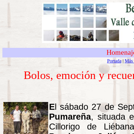
Homenaje
Portada
|
Más 
Bolos, emoción y recue
E
l sábado 27 de Sept
Pumareña
, situada 
Cillorigo de Liéb