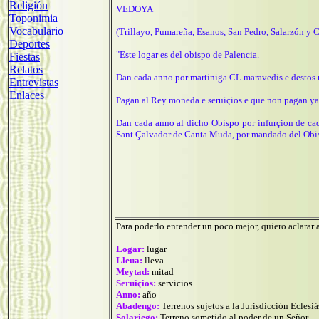
Religión
VEDOYA
Toponimia
Vocabulario
(Trillayo, Pumareña, Esanos, San Pedro, Salarzón y 
Deportes
"Este logar es del obispo de Palencia.
Fiestas
Relatos
Dan cada anno por martiniga CL maravedis e destos m
Entrevistas
Enlaces
Pagan al Rey moneda e seruiçios e que non pagan yan
Dan cada anno al dicho Obispo por infurçion de cad
Sant Çalvador de Canta Muda, por mandado del Obis
Para poderlo entender un poco mejor, quiero aclarar 
Logar:
lugar
Lleua:
lleva
Meytad:
mitad
Seruiçios:
servicios
Anno:
año
Abadengo:
Terrenos sujetos a la Jurisdicción Eclesiá
Solariego:
Terreno sometido al poder de un Señor.