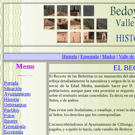
Historia
|
Ensenada
|
Madoz
|
Valle de
Menu
EL BE
El Becerro de las Behetrías es un manuscrito del añ
refleja detalladamente la naturaleza y origen de la 
Portada
tercio de la Edad Media, mandado hacer por D. P
Situación
poblaciones, aunque para esta posesión se requería
Ayuntamiento
sobre el territorio tenían concedidos. Es decir, en un 
Historia
Señor, o de ambos.
Ordenanzas
Pueblos
Para evitar este feudalismo, o vasallaje, y tener la a
al Señor, los derechos que les correspondían.
Fotos
Ilustres
Circunscribiéndonos al Ayuntamiento de Cillorigo, 
Genealogía
pagaba, y a quién lo hacía, cada vasallo de Bedoya:
Economía