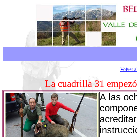
Volver a
La cuadrilla 31 empezó
A las oc
componen
acredita
instrucc