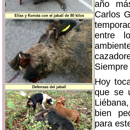
año más
Carlos G
Elías y Konsta con el jabalí de 80 kilos
tempora
entre l
ambient
cazador
Siempre 
Hoy toca
Defensas del jabalí
que se 
Liébana
bien pe
para est