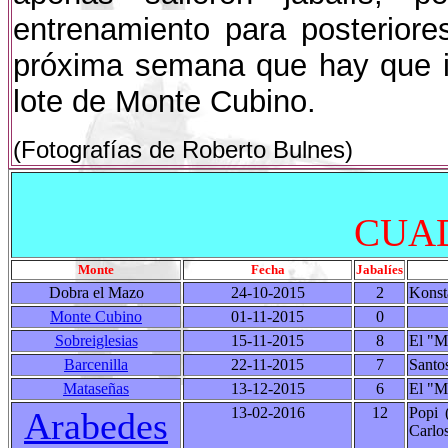
entrenamiento para posteriore
próxima semana que hay que ir 
lote de Monte Cubino.
(Fotografías de Roberto Bulnes)
CUAD
Monte
Fecha
Jabalíes
Dobra el Mazo
24-10-2015
2
Konst
Monte Cubino
01-11-2015
0
Sobreiglesias
15-11-2015
8
El "Me
Barcenilla
22-11-2015
7
Santos
Mataseñas
13-12-2015
6
El "Me
13-02-2016
12
Popi 
Arabedes
Carlos