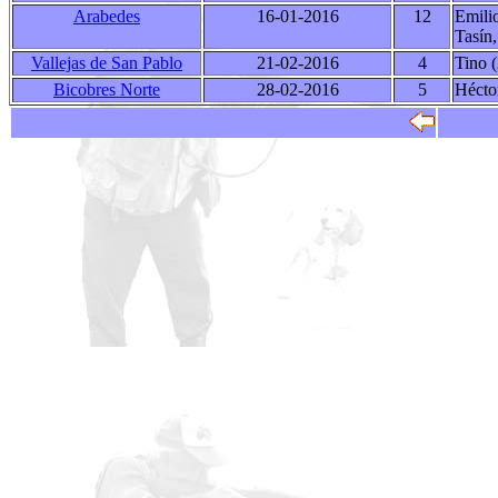
Arabedes
16-01-2016
12
Emili
Tasín
Vallejas de San Pablo
21-02-2016
4
Tino (
Bicobres Norte
28-02-2016
5
Hécto