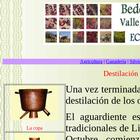
Agricultura
|
Ganadería
|
Silvi
Destilación
Una vez terminada
destilación de los 
El aguardiente e
tradicionales de L
La copa
Octubre comien