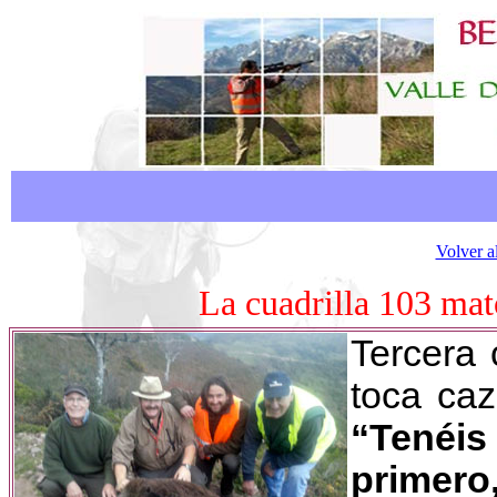
Volver a
La cuadrilla 103 mat
Tercera 
toca caz
“Tenéis
primero