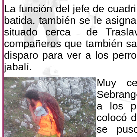
La función del jefe de cuadri
batida, también se le asign
situado cerca de Trasla
compañeros que también sab
disparo para ver a los perr
jabalí.
Muy ce
Sebrang
a los p
colocó d
se puso