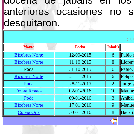
docena de jabalís en lo
anteriores ocasiones no
desquitaron.
CU
Monte
Fecha
Jabalís
Bicobres Norte
12-09-2015
6
Pablo 
Bicobres Norte
11-10-2015
8
Lloren
Poda
31-10-2015
6
Pablo,
Bicobres Norte
21-11-2015
6
Felipe
Poda
28-11-2015
2
Jorge 
Dobra Regaos
02-01-2016
10
Manuel
Poda
09-01-2016
3
Aníbal
Bicobres Norte
17-01-2016
9
Manuel
Cotera Oria
30-01-2016
8
Bada (