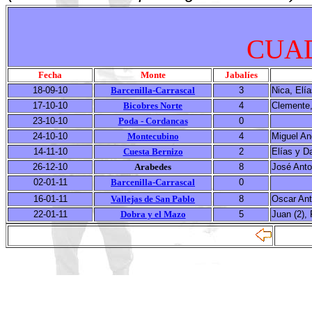
CUAD
Fecha
Monte
Jabalíes
18-09-10
Barcenilla-Carrascal
3
Nica, Elía
17-10-10
Bicobres Norte
4
Clemente,
23-10-10
Poda - Cordancas
0
24-10-10
Montecubino
4
Miguel An
14-11-10
Cuesta Bernizo
2
Elías y D
26-12-10
Arabedes
8
José Anton
02-01-11
Barcenilla-Carrascal
0
16-01-11
Vallejas de San Pablo
8
Oscar Ant
22-01-11
Dobra y el Mazo
5
Juan (2), 